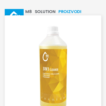
M8 SOLUTION
PROIZVODI
SREDSTVA ZA ČIŠĆENJE I ZAŠTITU POVRŠINA
WE ALWAYS HAVE A SOLUTION