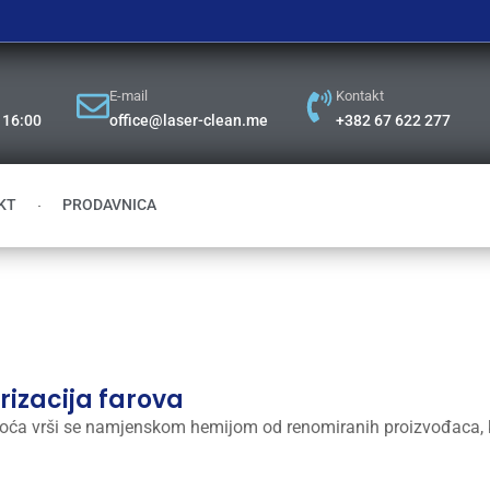
E-mail
Kontakt
– 16:00
office@laser-clean.me
+382 67 622 277
KT
PRODAVNICA
rizacija farova
istoća vrši se namjenskom hemijom od renomiranih proizvođaca