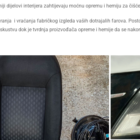
i dijelovi interijera zahtijevaju moćnu opremu i hemiju za čišće
ranja i vraćanja fabričkog izgleda vaših dotrajalih farova. Post
skustvu dok je tvrdnja proizvođača opreme i hemije da se nakon